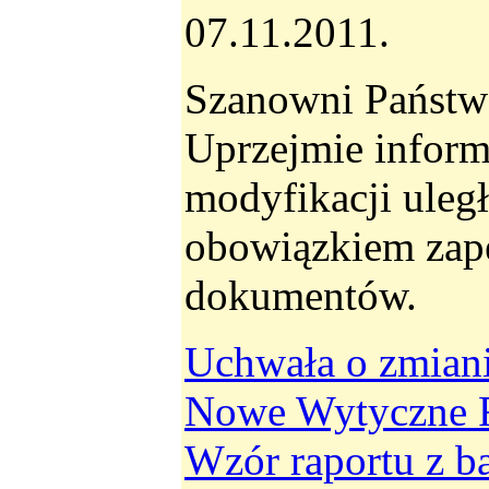
07.11.2011.
Szanowni Państw
Uprzejmie infor
modyfikacji ule
obowiązkiem zape
dokumentów.
Uchwała o zmian
Nowe Wytyczne F
Wzór raportu z ba