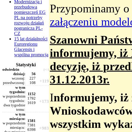
Modernizacja i
Przypominamy o 
przebudowa
pomieszczeń EG
PL na potrzeby
załączeniu mode
rozwoju działań
pogranicza PL-
CZ
Szanowni Państ
15 lat działalności
Euroregionu
informujemy, iż
Glacensis i
wspólna promocja
decyzję, iż prze
Statystyki
odwiedzin
[+/-]
dzisiaj:
56
31.12.2013r.
wczoraj:
227
+119
przedwczoraj:
108
w tym
tygodniu:
I
nformujemy
, i
1152
w poprzednim
1792
tygodniu:
+173
1619
dwa tygodnie
Wnioskodawców F
temu:
w tym
miesiącu:
wszystkim wykaz
1581
w poprzednim
7381
miesiącu:
+983
6398