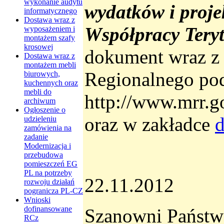
wykonanie audytu
wydatków i proj
informatycznego
Dostawa wraz z
Współpracy Teryt
wyposażeniem i
montażem szafy
krosowej
dokument wraz z z
Dostawa wraz z
montażem mebli
Regionalnego po
biurowych,
kuchennych oraz
mebli do
http://www.mrr.g
archiwum
Ogłoszenie o
oraz w zakładce
udzieleniu
zamówienia na
zadanie
Modernizacja i
przebudowa
pomieszczeń EG
PL na potrzeby
22.11.2012
rozwoju działań
pogranicza PL-CZ
Wnioski
dofinansowane
Szanowni Państw
RCz