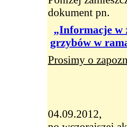
dokument pn.
„Informacje w z
grzybów w ramac
Prosimy o zapozna
04.09.2012,
po wczorajszej ak