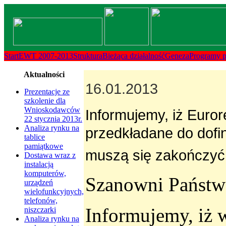
Transmenu
powered
by
Start
EWT 2007-2013
Struktura
Bieżąca działalność
Geneza
Programy 
JoomlArt.com
Aktualności
16.01.2013
-
Prezentacje ze
szkolenie dla
Mambo
Wnioskodawców
Informujemy, iż Euror
22 stycznia 2013r.
Joomla
Analiza rynku na
przedkładane do dofi
tablice
pamiątkowe
Professional
muszą się zakończy
Dostawa wraz z
instalacją
Templates
komputerów,
Szanowni Państw
urządzeń
Club
wielofunkcyjnych,
telefonów,
Informujemy, iż 
niszczarki
Analiza rynku na