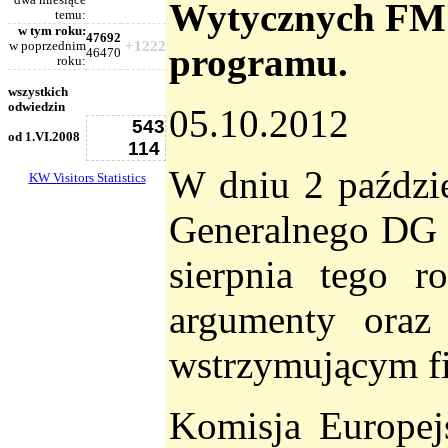
dwa miesiące
Wytycznych FM 
temu:
w tym roku:
47692
+1222
w poprzednim
programu.
46470
roku:
wszystkich
odwiedzin
05.10.2012
543
od 1.VI.2008
114
W dniu 2 paździe
KW Visitors Statistics
Generalnego DG 
sierpnia tego r
argumenty oraz
wstrzymującym f
Komisja Europej