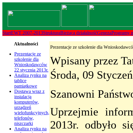
Transmenu
powered
by
Start
EWT 2007-2013
Struktura
Bieżąca działalność
Geneza
Programy 
JoomlArt.com
Aktualności
Prezentacje ze szkolenie dla Wnioskodawcó
-
Prezentacje ze
Wpisany przez Ta
szkolenie dla
Mambo
Wnioskodawców
22 stycznia 2013r.
Środa, 09 Stycze
Joomla
Analiza rynku na
tablice
pamiątkowe
Professional
Szanowni Państw
Dostawa wraz z
instalacją
Templates
komputerów,
urządzeń
Uprzejmie infor
Club
wielofunkcyjnych,
telefonów,
2013r. odbyło s
niszczarki
Analiza rynku na