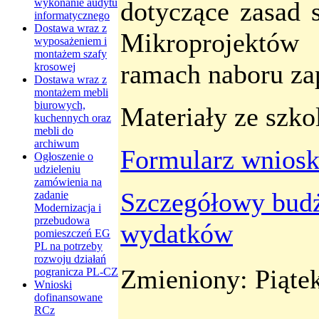
wykonanie audytu
dotyczące zasad 
informatycznego
Dostawa wraz z
Mikroprojektów
wyposażeniem i
montażem szafy
ramach naboru za
krosowej
Dostawa wraz z
montażem mebli
biurowych,
Materiały ze szko
kuchennych oraz
mebli do
archiwum
Formularz wniosku
Ogłoszenie o
udzieleniu
zamówienia na
Szczegółowy budż
zadanie
Modernizacja i
przebudowa
wydatków
pomieszczeń EG
PL na potrzeby
rozwoju działań
Zmieniony: Piąte
pogranicza PL-CZ
Wnioski
dofinansowane
RCz