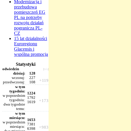
Modernizacja i
przebudowa
pomieszczeń EG
PL na potrzeby
rozwoju działań
pogranicza PL-
CZ
15 lat działalności
Euroregionu
Glacensis i
wspólna promocja
Statystyki
odwiedzin
[+/-]
dzisiaj:
128
wczoraj:
227
+119
przedwczoraj:
108
w tym
tygodniu:
1224
w poprzednim
1792
tygodniu:
+173
1619
dwa tygodnie
temu:
w tym
miesiącu:
1653
w poprzednim
7381
miesiącu:
+983
6398