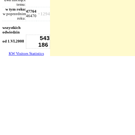
dwa miesiące
temu:
w tym roku:
47764
+1294
w poprzednim
46470
roku:
wszystkich
odwiedzin
543
od 1.VI.2008
186
KW Visitors Statistics