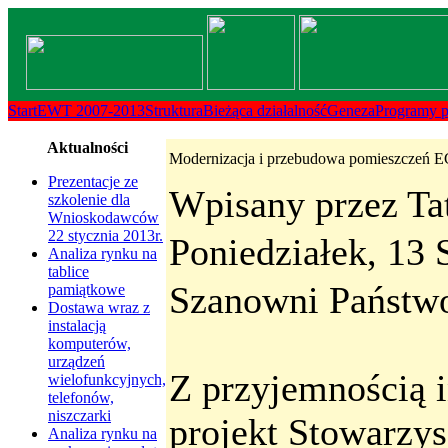
Transmenu
powered
by
Start
EWT 2007-2013
Struktura
Bieżąca działalność
Geneza
Programy 
JoomlArt.com
Aktualności
Modernizacja i przebudowa pomieszczeń EG
-
Prezentacje ze
Wpisany przez Ta
szkolenie dla
Mambo
Wnioskodawców
22 stycznia 2013r.
Poniedziałek, 13 
Joomla
Analiza rynku na
tablice
Szanowni Państw
pamiątkowe
Professional
Dostawa wraz z
instalacją
Templates
komputerów,
urządzeń
Club
Z przyjemnością i
wielofunkcyjnych,
telefonów,
niszczarki
projekt Stowarzy
Analiza rynku na