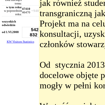
jak również stude
dwa miesiące
temu:
w tym roku:
47410
transgraniczną ja
+940
w poprzednim
46470
roku:
Projekt ma na ce
wszystkich
odwiedzin
542
konsultacji, uzys
od 1.VI.2008
832
członków stowarz
KW Visitors Statistics
Od stycznia 2013
docelowe objęte 
mogły w pełni kor