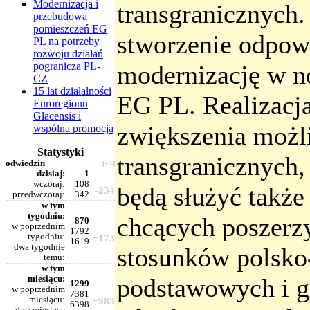
Modernizacja i
transgranicznych. 
przebudowa
pomieszczeń EG
stworzenie odpow
PL na potrzeby
rozwoju działań
pogranicza PL-
modernizację w n
CZ
15 lat działalności
EG PL. Realizacja
Euroregionu
Glacensis i
zwiększenia możl
wspólna promocja
Statystyki
transgranicznych
odwiedzin
[+/-]
dzisiaj:
1
wczoraj:
108
będą służyć takż
-234
przedwczoraj:
342
w tym
tygodniu:
chcących poszerz
870
w poprzednim
1792
tygodniu:
+173
1619
dwa tygodnie
stosunków polsko-
temu:
w tym
podstawowych i g
miesiącu:
1299
w poprzednim
7381
miesiącu:
+983
6398