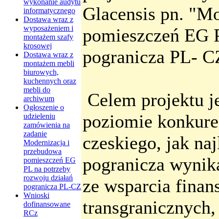
wykonanie audytu
Glacensis pn. "M
informatycznego
Dostawa wraz z
wyposażeniem i
pomieszczeń EG P
montażem szafy
krosowej
pogranicza PL- C
Dostawa wraz z
montażem mebli
biurowych,
kuchennych oraz
mebli do
Celem projektu j
archiwum
Ogłoszenie o
poziomie konkure
udzieleniu
zamówienia na
zadanie
czeskiego, jak na
Modernizacja i
przebudowa
pogranicza wynik
pomieszczeń EG
PL na potrzeby
rozwoju działań
ze wsparcia finan
pogranicza PL-CZ
Wnioski
transgranicznych,
dofinansowane
RCz